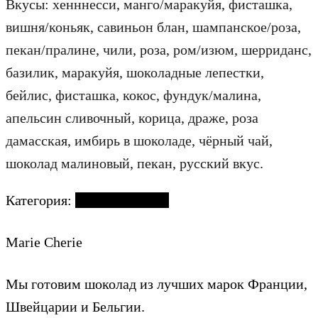
Вкусы: хенннесси, манго/маракуйя, фисташка,
вишня/коньяк, савиньон блан, шампанское/роза,
пекан/пралине, чили, роза, ром/изюм, шерриданс,
базилик, маракуйя, шоколадные лепестки,
бейлис, фисташка, кокос, фундук/малина,
апельсин сливочный, корица, драже, роза
дамасская, имбирь в шоколаде, чёрный чай,
шоколад малиновый, пекан, русский вкус.
Категория:
Наборы конфет
Marie Cherie
Мы готовим шоколад из лучших марок Франции,
Швейцарии и Бельгии.